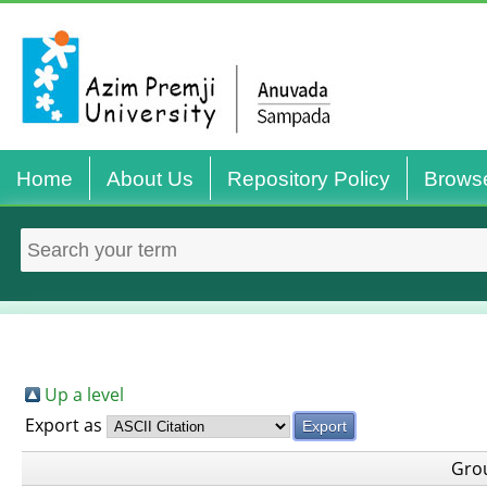
Home
About Us
Repository Policy
Brows
Up a level
Export as
Gro