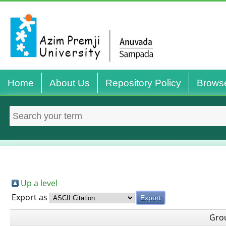
Home
About Us
Repository Policy
Brows
Up a level
Export as
Gro