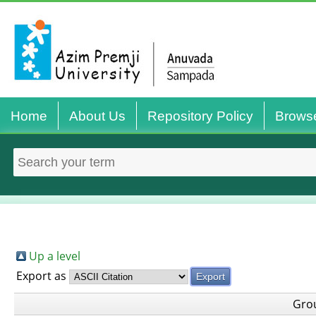
Home
About Us
Repository Policy
Brows
Up a level
Export as
Gro