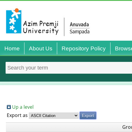
Home
About Us
Repository Policy
Brows
Up a level
Export as
Gro