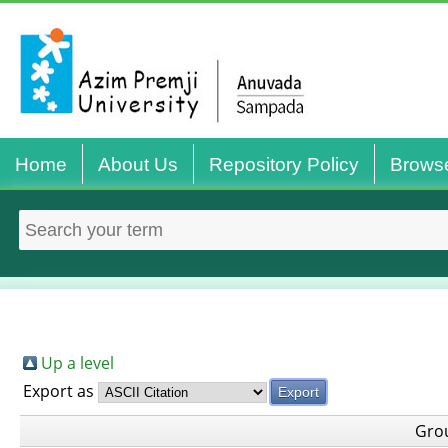
Home
About Us
Repository Policy
Brows
Up a level
Export as
Gro