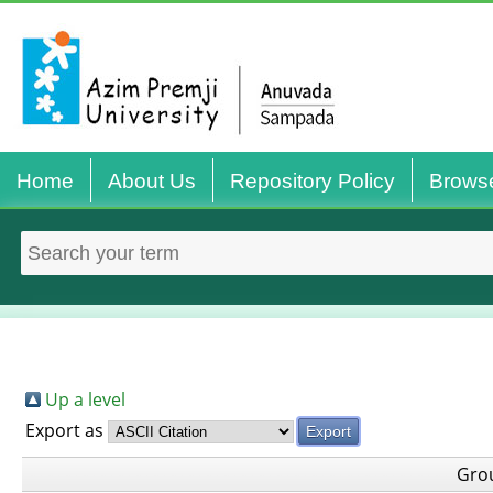
Home
About Us
Repository Policy
Brows
Up a level
Export as
Gro