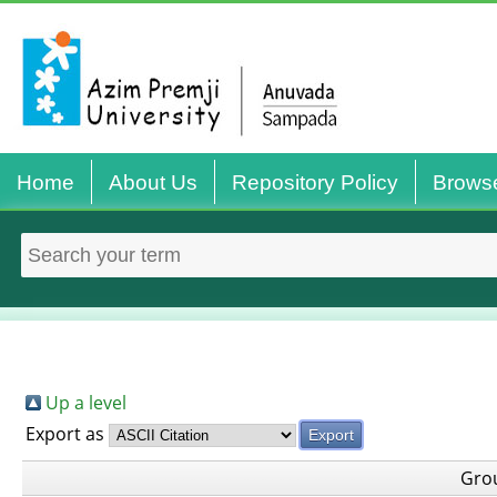
Home
About Us
Repository Policy
Brows
Up a level
Export as
Gro