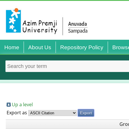
Home
About Us
Repository Policy
Brows
Up a level
Export as
Gro