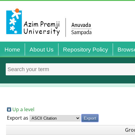
Home
About Us
Repository Policy
Brows
Up a level
Export as
Gro