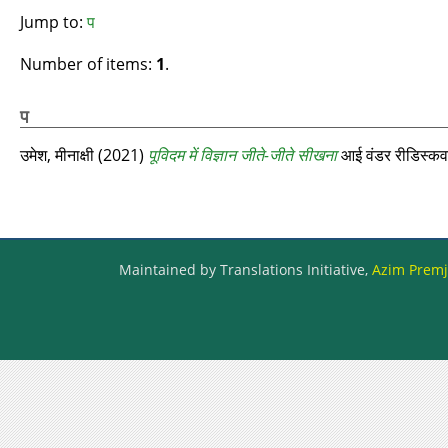
Jump to:
प
Number of items:
1
.
प
उमेश, मीनाक्षी
(2021)
पूविदम में विज्ञान जीते-जीते सीखना
आई वंडर रीडिस्‍कवर
Maintained by Translations Initiative,
Azim Premji