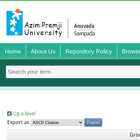
Home
About Us
Repository Policy
Brows
Up a level
Export as
Gro