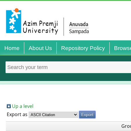
Home
About Us
Repository Policy
Brows
Up a level
Export as
Gro