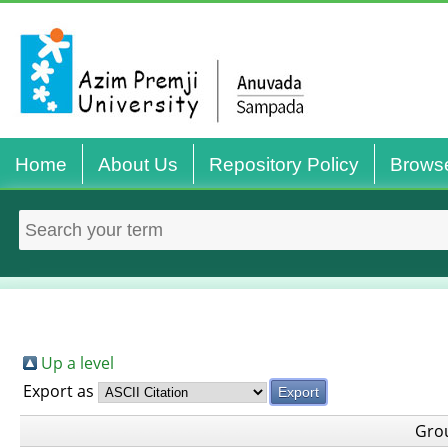
Home
About Us
Repository Policy
Brows
Up a level
Export as
Gro