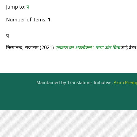
Jump to:
प
Number of items:
1
.
प
नित्यानन्द, राजाराम
(2021)
प्रकाश का अवलोकन : छाया और बिम्ब
आई वंडर र
Maintained by Translations Initiative,
Azim Premji