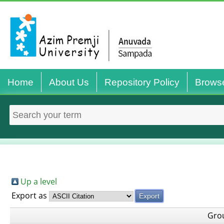
Home
About Us
Repository Policy
Brows
Up a level
Export as
Gro