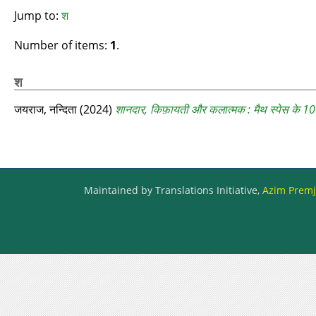
Jump to:
श
Number of items:
1
.
श
जयराज, नन्दिता
(2024)
शानदार, किफ़ायती और कलात्मक : मैथ स्पेस के 1
Maintained by Translations Initiative,
Azim Premji