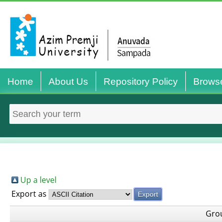
Home
About Us
Repository Policy
Brows
Up a level
Export as
Gro