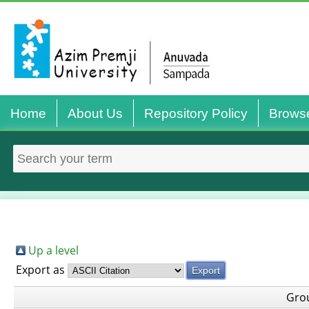
Home
About Us
Repository Policy
Brows
Up a level
Export as
Gro