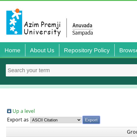
Home
About Us
Repository Policy
Brows
Up a level
Export as
Gro