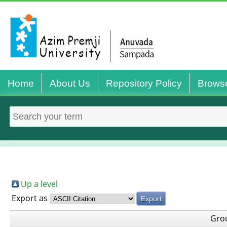
Home
About Us
Repository Policy
Brows
Up a level
Export as
Gro