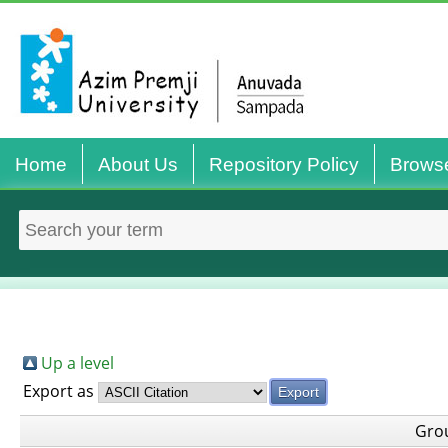
Home
About Us
Repository Policy
Brows
Up a level
Export as
Gro