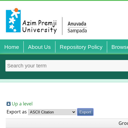
Home
About Us
Repository Policy
Brows
Up a level
Export as
Gro