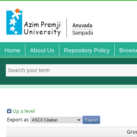
Home
About Us
Repository Policy
Brows
Up a level
Export as
Gro