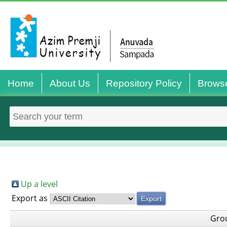
Home
About Us
Repository Policy
Brows
Up a level
Export as
Gro