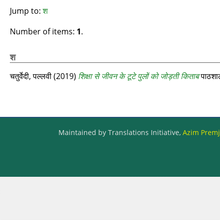
Jump to:
श
Number of items:
1
.
श
चतुर्वेदी, पल्लवी
(2019)
शिक्षा से जीवन के टूटे पुलों को जोड़ती किताब
पाठशाल
Maintained by Translations Initiative,
Azim Premji