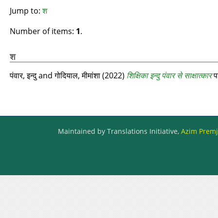
Jump to:
श
Number of items:
1
.
श
पंवार, इन्दु
and
गोदियाल, मीमांशा
(2022)
शिक्षिका इन्‍दु पंवार से साक्षात्कार
प
Maintained by Translations Initiative,
Azim Premji