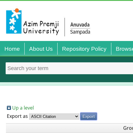
Home
About Us
Repository Policy
Brows
Up a level
Export as
Gro