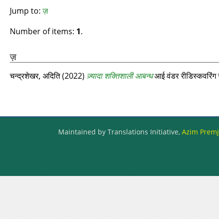
Jump to:
ज़
Number of items:
1
.
ज़
चन्द्रशेखर, अदिति
(2022)
ज़्यादा शक्तिशाली आबन्ध
आई वंडर रीडिस्‍कवरिंग 
Maintained by Translations Initiative,
Azim Premji