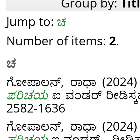
Group by:
Tit
Jump to:
ಚ
Number of items:
2
.
ಚ
ಗೋಪಾಲನ್‌, ರಾಧಾ
(2024
ಪರಿಚಯ
ಐ ವಂಡರ್ ರೀಡಿಸ್ಕವರ
2582-1636
ಗೋಪಾಲನ್‌, ರಾಧಾ
(2024
ಪರಿಚಯ
ಐ ವಂಡರ್...‌ ರೀಡಿಸ್ಕ