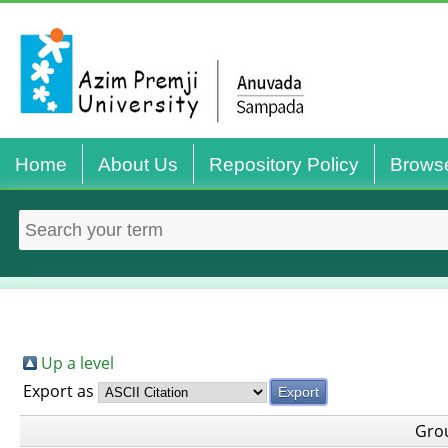
Home
About Us
Repository Policy
Brows
Up a level
Export as
Gro