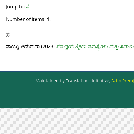
Jump to:
ಸ
Number of items:
1
.
ಸ
ನಾಯ್ಡು, ಅನುರಾಧಾ
(2023)
ಸಮನ್ವಯ ಶಿಕ್ಷಣ: ಸಮಸ್ಯೆಗಳು ಮತ್ತು ಸವಾಲ
Maintained by Translations Initiative,
Azim Premji