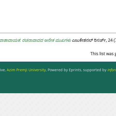
ಿರಾಶಾದಾಯಕ: ರಚನಾವಾದದ ಅನೇಕ ಮುಖಗಳು
ಎಜುಕೇಶನಲ್ ರಿಸರ್ಚ್, 24 (7
This list wa
ive,
Azim Premji University
, Powered by Eprints, supported by
Infor