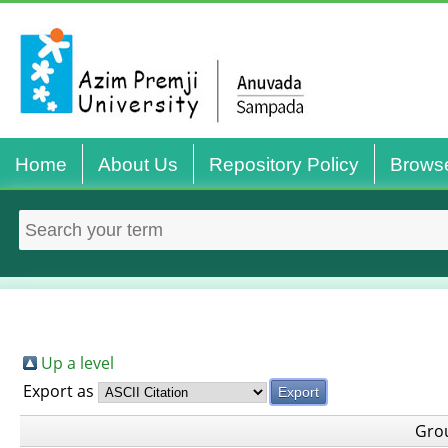
Home
About Us
Repository Policy
Brows
Up a level
Export as
Gro