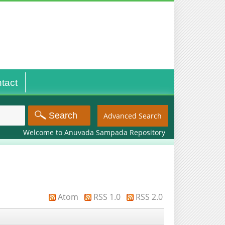
tact
Advanced Search
Welcome to Anuvada Sampada Repository
Atom
RSS 1.0
RSS 2.0