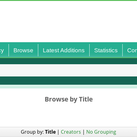
cy
Browse
Latest Additions
Statistics
Con
Browse by Title
Group by:
Title
|
Creators
|
No Grouping