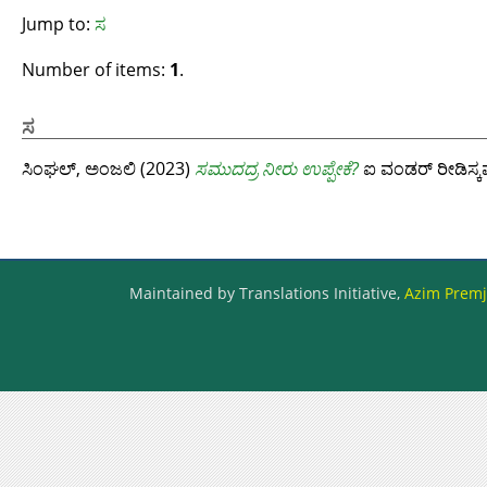
Jump to:
ಸ
Number of items:
1
.
ಸ
ಸಿಂಘಲ್, ಅಂಜಲಿ
(2023)
ಸಮುದದ್ರ ನೀರು ಉಪ್ಪೇಕೆ?
ಐ ವಂಡರ್ ರೀಡಿಸ್ಕವರ
Maintained by Translations Initiative,
Azim Premji