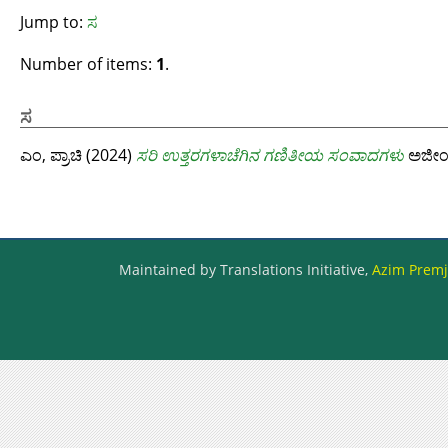
Jump to:
ಸ
Number of items:
1
.
ಸ
ಎಂ, ಪ್ರಾಚಿ
(2024)
ಸರಿ ಉತ್ತರಗಳಾಚೆಗಿನ ಗಣಿತೀಯ ಸಂವಾದಗಳು
ಅಜೀಂ ಪ
Maintained by Translations Initiative,
Azim Premji