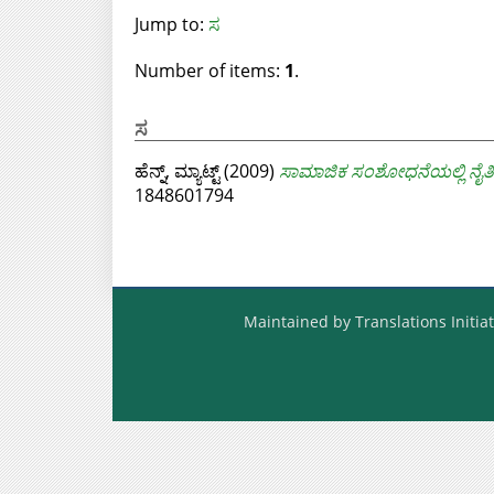
Jump to:
ಸ
Number of items:
1
.
ಸ
ಹೆನ್ನ್, ಮ್ಯಾಟ್ಟ್
(2009)
ಸಾಮಾಜಿಕ ಸಂಶೋಧನೆಯಲ್ಲಿ ನೈತಿ
1848601794
Maintained by Translations Initiat