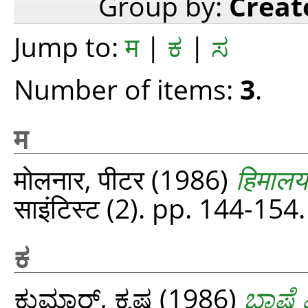
Group by:
Creat
Jump to:
म
|
ಕ
|
ಸ
Number of items:
3
.
म
मोलनार, पीटर
(1986)
हिमालय
साइंटिस्ट (2). pp. 144-15
ಕ
ಕುಮಾರ್, ಕೃಷ್ಣ
(1986)
ಭಾಷೆ