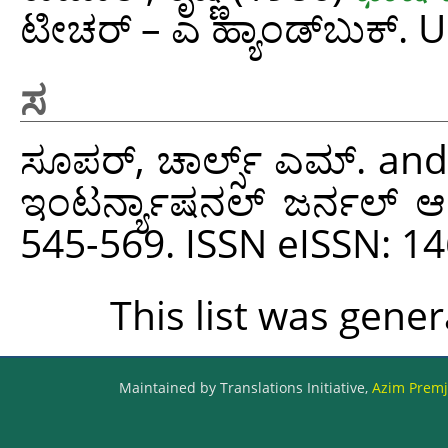
ಟೀಚರ್ – ಎ ಹ್ಯಾಂಡ್‌ಬುಕ್. 
ಸ
ಸೂಪರ್, ಚಾರ್ಲ್ಸ್ ಎಮ್.
an
ಇಂಟರ್ನ್ಯಾಷನಲ್ ಜರ್ನಲ್ ಆ
545-569. ISSN eISSN: 1
This list was gene
Maintained by Translations Initiative,
Azim Premji