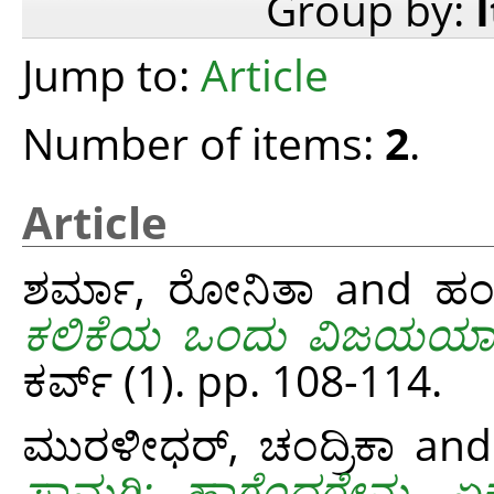
Group by:
Jump to:
Article
Number of items:
2
.
Article
ಶರ್ಮಾ, ರೋನಿತಾ
and
ಹಂಡ
ಕಲಿಕೆಯ ಒಂದು ವಿಜಯಯಾತ್
ಕರ್ವ್ (1). pp. 108-114.
ಮುರಳೀಧರ್, ಚಂದ್ರಿಕಾ
an
ಸಾಮಗ್ರಿ: ಹಾಗೆಂದರೇನು, ಏ