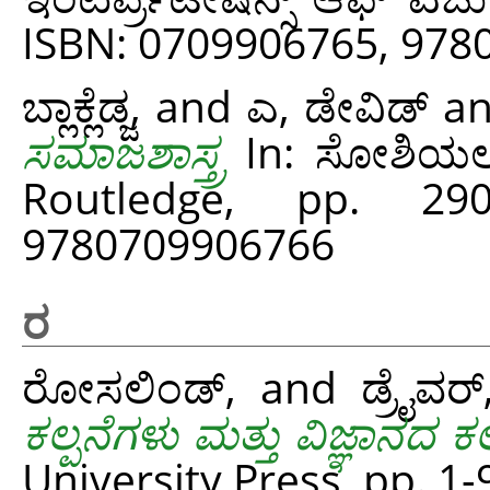
ISBN: 0709906765, 97
ಬ್ಲಾಕ್ಲೆಡ್ಜ,
and
ಎ, ಡೇವಿಡ್
a
ಸಮಾಜಶಾಸ್ತ್ರ
In: ಸೋಶಿಯಲಾಜ
Routledge, pp. 29
9780709906766
ರ
ರೋಸಲಿಂಡ್,
and
ಡ್ರೈವರ
ಕಲ್ಪನೆಗಳು ಮತ್ತು ವಿಜ್ಞಾನದ ಕಲ
University Press, pp. 1-