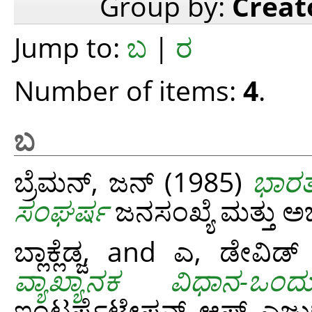
Group by:
Creat
Jump to:
ಬ
|
ರ
Number of items:
4
.
ಬ
ಬ್ರೆಮನ್, ಜನ್
(1985)
ಭಾರತ
ಸಂಘರ್ಷ
ಜನಸಂಖ್ಯೆ ಮತ್ತು ಅಭಿ
ಬ್ಲಾಕ್ಲೆಡ್ಜ,
and
ಎ, ಡೇವಿಡ್
ವ್ಯಾಖ್ಯಾನಕ ವಿಧಾನ-ಒ
ಇಂಟರ್ಪ್ರೆಟೇಷನ್ಸ್ ಆಫ್ ಎ