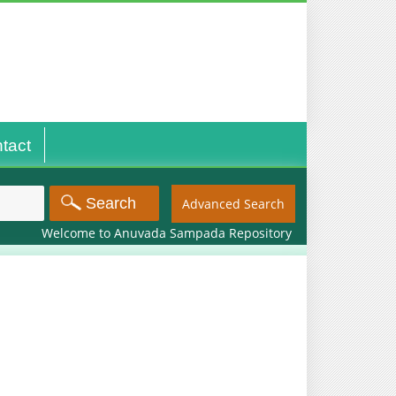
tact
Advanced Search
Welcome to Anuvada Sampada Repository