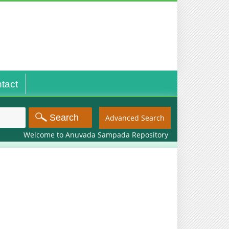
tact
Advanced Search
Welcome to Anuvada Sampada Repository