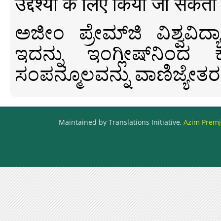
उद्देश्यों के लिए किया जा सकता
ಅಜೀಂ ಪ್ರೇಮ್‍ಜಿ ವಿಶ್ವ
ಇದನ್ನು ಇಂಗ್ಲೀಷ್‍ನಿಂದ ಕ
ಸಂಪನ್ಮೂಲವನ್ನು ವಾಣಿಜ್ಯೇತರ
Maintained by Translations Initiative,
Azim Premji