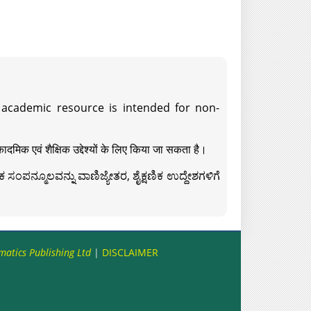
s academic resource is intended for non-
दमिक एवं शैक्षिक उद्देश्यों के लिए किया जा सकता है।
ಸಂಪನ್ಮೂಲವನ್ನು ವಾಣಿಜ್ಯೇತರ, ಶೈಕ್ಷಣಿಕ ಉದ್ದೇಶಗಳಿಗೆ
matics Publishing Ltd
|
DISCLAIMER