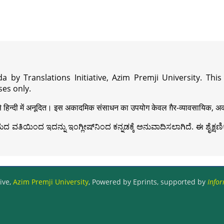
a by Translations Initiative, Azim Premji University. Thi
es only.
़ी से हिन्दी में अनूदित। इस अकादमिक संसाधन का उपयोग केवल ग़ैर-व्यावसायिक, अका
ವತಿಯಿಂದ ಇದನ್ನು ಇಂಗ್ಲೀಷ್‍ನಿಂದ ಕನ್ನಡಕ್ಕೆ ಅನುವಾದಿಸಲಾಗಿದೆ. ಈ ಶೈಕ್ಷಣಿಕ 
ive,
Azim Premji University
, Powered by Eprints, supported by
Infor