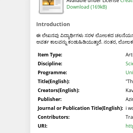
Available under License
Creat
Download (169kB)
Introduction
ಈ ಲೇಖನವು ವಿದ್ಯಾರ್ಥಿಗಳು ಸರಳ ಲೋಲಕದ ಚಲನೆಯನ್ನ
ಆವರ್ತ ಕಾಲವನ್ನು ಕಂಡುಹಿಡಿಯುತ್ತಾರೆ. ನಂತರ, ಲೋಲಕದ 
Item Type:
Art
Discipline:
Sci
Programme:
Uni
Title(English):
"Th
Creators(English):
Kav
Publisher:
Azi
Journal or Publication Title(English):
i w
Contributors:
Tra
URI:
htt