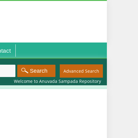
tact
Advanced Search
Welcome to Anuvada Sampada Repository