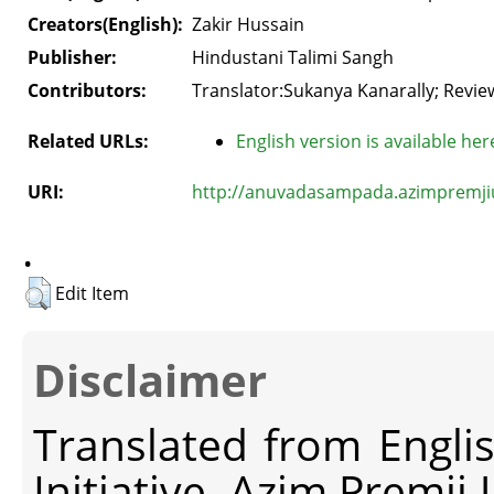
Creators(English):
Zakir Hussain
Publisher:
Hindustani Talimi Sangh
Contributors:
Translator:Sukanya Kanarally; Revie
Related URLs:
English version is available her
URI:
http://anuvadasampada.azimpremjiun
.
Edit Item
Disclaimer
Translated from Engli
Initiative, Azim Premji