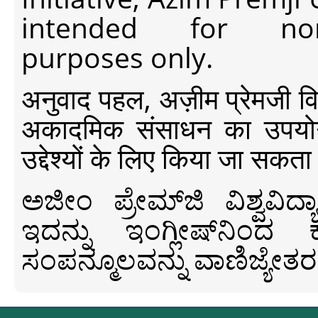
intended for non-c
purposes only.
अनुवाद पहल, अज़ीम प्रेमजी विश्व
अकादमिक संसाधन का उपयोग क
उद्देश्यों के लिए किया जा सकता
ಅಜೀಂ ಪ್ರೇಮ್‍ಜಿ ವಿಶ್ವ
ಇದನ್ನು ಇಂಗ್ಲೀಷ್‍ನಿಂದ ಕ
ಸಂಪನ್ಮೂಲವನ್ನು ವಾಣಿಜ್ಯೇತರ