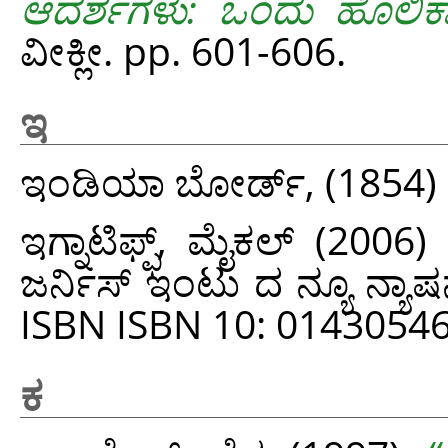
ಆದರ್ಶಗಳು: ಒಂದು ಹೊಲಿ
ವೀಕ್ಲೀ. pp. 601-606.
ಇ
ಇಂಡಿಯಾ ಬೋರ್ಡ್,
(1854)
ಇಗ್ನಾಟಿಫ್ಫ್, ಮೈಕಲ್
(2006)
ಜರ್ನಿಸ್ ಇಂಟು ದ ನ್ಯೂ ನ್ಯಾ
ISBN ISBN 10: 0143054
ಕ