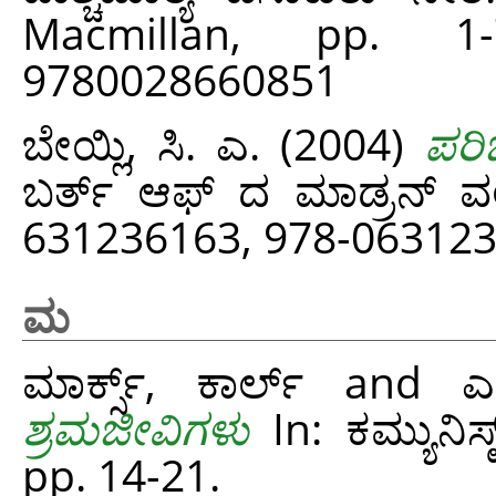
Macmillan, pp. 1-
9780028660851
ಬೇಯ್ಲಿ, ಸಿ. ಎ.
(2004)
ಪರಿ
ಬರ್ತ್ ಆಫ್ ದ ಮಾಡ್ರನ್ ವರ್
631236163, 978-06312
ಮ
ಮಾರ್ಕ್ಸ್, ಕಾರ್ಲ್
and
ಎಂ
ಶ್ರಮಜೀವಿಗಳು
In: ಕಮ್ಯುನಿಸ್
pp. 14-21.