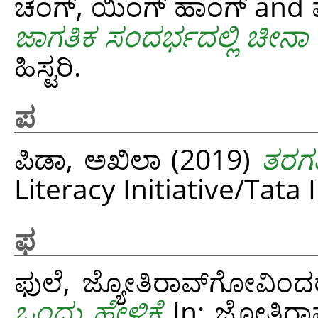
ಚೆಂಗ್, ಯಿಂಗ್ ಹಾಂಗ್
and
ಜಾಗತಿಕ ಸಂದರ್ಭದಲ್ಲಿ ಚೀನಾ 
ಹಿಸ್ಟರಿ.
ಪ
ಪಿಡಾ, ಅಖಿಲಾ
(2019)
ತರಗ
Literacy Initiative/Tata 
ಫ
ಫುಲೆ, ಜ್ಯೋತಿರಾವ್‌ಗೋವಿಂದ
ಒಂದು ಹೇಳಿಕೆ
In: ಜೋತಿರಾ