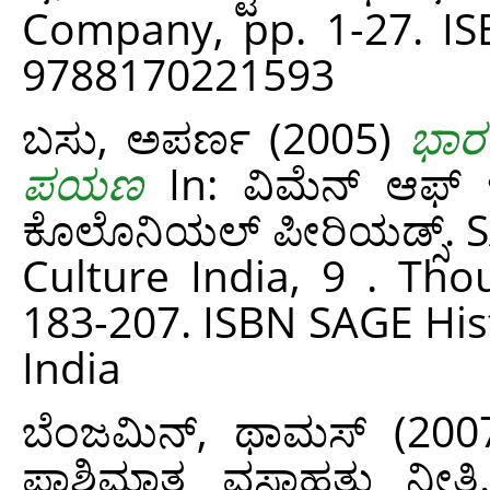
Company, pp. 1-27. IS
9788170221593
ಬಸು, ಅಪರ್ಣ
(2005)
ಭಾರ
ಪಯಣ
In: ವಿಮೆನ್ ಆಫ್
ಕೊಲೊನಿಯಲ್ ಪೀರಿಯಡ್ಸ್. S
Culture India, 9 . Tho
183-207. ISBN SAGE His
India
ಬೆಂಜಮಿನ್, ಥಾಮಸ್
(200
ಪಾಶ್ಚಿಮಾತ್ಯ ವಸಾಹತು ನ