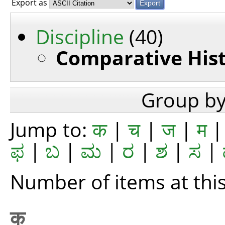
Export as
Discipline
(40)
Comparative Hist
Group b
Jump to:
क
|
च
|
ज
|
म
ಫ
|
ಬ
|
ಮ
|
ರ
|
ಶ
|
ಸ
|
Number of items at this
क