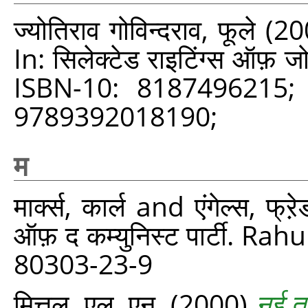
ज्योतिराव गोविन्दराव, फूले
(20
In: सिलेक्टेड राइटिंग्स ऑफ़
ISBN-10: 8187496215;
9789392018190;
म
मार्क्स, कार्ल
and
एंगेल्स, फ्र
ऑफ़ द कम्युनिस्ट पार्टी. 
80303-23-9
मित्तल, एल. एन.
(2000)
नई ता