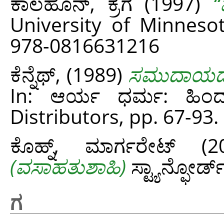
ಕಾಲಹೊನ್, ಕ್ರೆಗ
(1997)
“
University of Minneso
978-0816631216
ಕೆನ್ನೆಥ್,
(1989)
ಸಮುದಾಯದ ಸ
In: ಆರ್ಯ ಧರ್ಮ: ಹಿಂದೂ
Distributors, pp. 67-9
ಕೊಹ್ನ್, ಮಾರ್ಗರೇಟ್
(2
(ವಸಾಹತುಶಾಹಿ)
ಸ್ಟ್ಯಾನ್ಫೋರ್
ಗ