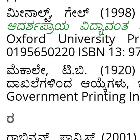
ಮೀನಾಲ್ಟ್, ಗೇಲ್
(1998
ಆದರ್ಶಪ್ರಾಯ ವಿದ್ಯಾವಂತ 
Oxford University P
0195650220 ISBN 13: 9
ಮೆಕಾಲೇ, ಟಿ.ಬಿ.
(1920
ದಾಖಲೆಗಳಿಂದ ಆಯ್ಕೆಗಳು, 
Government Printing In
ರ
ರಾಬಿನ್ಸನ್, ಫ್ರಾನ್ಸಿಸ್
(2001