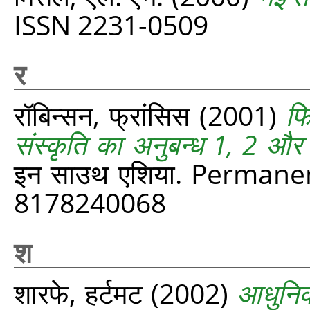
ISSN 2231-0509
र
रॉबिन्सन, फ्रांसिस
(2001)
फि
संस्कृति का अनुबन्‍ध 1, 2 और
इन साउथ एशिया. Permane
8178240068
श
शारफे, हर्टमट
(2002)
आधुनिक