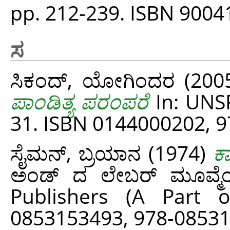
pp. 212-239. ISBN 900
ಸ
ಸಿಕಂದ್, ಯೋಗಿಂದರ
(200
ಪಾಂಡಿತ್ಯ ಪರಂಪರೆ
In: UNSP
31. ISBN 0144000202, 
ಸೈಮನ್, ಬ್ರಯಾನ
(1974)
ಕ
ಅಂಡ್ ದ ಲೇಬರ್ ಮೂವ್ಮೆಂ
Publishers (A Part o
0853153493, 978-0853