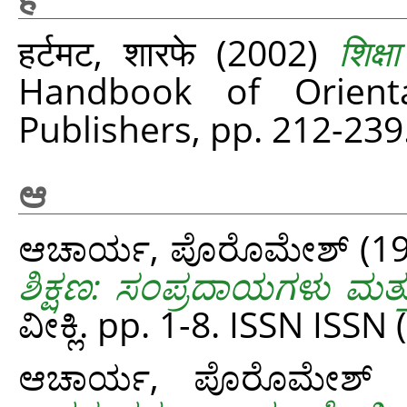
हर्टमट, शारफे
(2002)
शिक्षा
Handbook of Orienta
Publishers, pp. 212-23
ಆ
ಆಚಾರ್ಯ, ಪೊರೊಮೇಶ್
(1
ಶಿಕ್ಷಣ: ಸಂಪ್ರದಾಯಗಳು ಮತ್ತ
ವೀಕ್ಲಿ. pp. 1-8. ISSN ISS
ಆಚಾರ್ಯ, ಪೊರೊಮೇಶ್
(