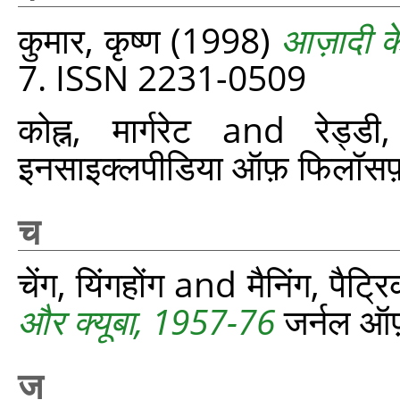
कुमार, कृष्ण
(1998)
आज़ादी क
7. ISSN 2231-0509
कोह्न, मार्गरेट
and
रेड्ड
इनसाइक्लपीडिया ऑफ़ फिलॉस
च
चेंग, यिंगहोंग
and
मैनिंग, पैट्र
और क्यूबा, 1957-76
जर्नल ऑफ़
ज