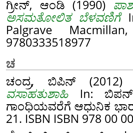
ಗ್ರೀನ್, ಆಂಡಿ
(1990)
ಪಾಶ್
ಅಸಮತೋಲಿತ ಬೆಳವಣಿಗೆ
In
Palgrave Macmilla
9780333518977
ಚ
ಚಂದ್ರ, ಬಿಪಿನ್
(2012
ವಸಾಹತುಶಾಹಿ
In: ಬಿಪನ್ 
ಗಾಂಧಿಯವರೆಗೆ ಆಧುನಿಕ ಭಾರ
21. ISBN ISBN 978 00 0