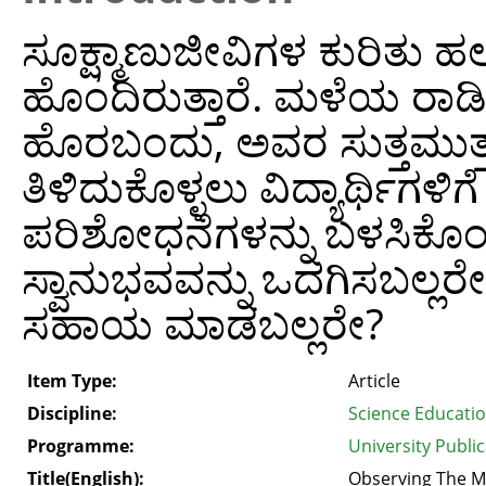
ಸೂಕ್ಷ್ಮಾಣುಜೀವಿಗಳ ಕುರಿತು ಹಲ
ಹೊಂದಿರುತ್ತಾರೆ. ಮಳೆಯ ರಾಡಿ
ಹೊರಬಂದು, ಅವರ ಸುತ್ತಮುತ್ತಲಿ
ತಿಳಿದುಕೊಳ್ಳಲು ವಿದ್ಯಾರ್ಥಿಗಳ
ಪರಿಶೋಧನೆಗಳನ್ನು ಬಳಸಿಕೊಂಡು
ಸ್ವಾನುಭವವನ್ನು ಒದಗಿಸಬಲ್ಲರೇ
ಸಹಾಯ ಮಾಡಬಲ್ಲರೇ?
Item Type:
Article
Discipline:
Science Educati
Programme:
University Public
Title(English):
Observing The Mi