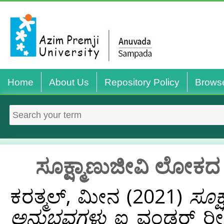
Home
About Us
Repository Policy
Brows
ಸೂಕ್ಷ್ಮಾಣುಜೀವಿ ಲೋಕ
ಕರತ್ಮಲ್, ಮೀನ
(2021)
ಸೂಕ
ಅನುಭವಗಳು
ಐ ವಂಡರ್ ರೀಡಿಸ