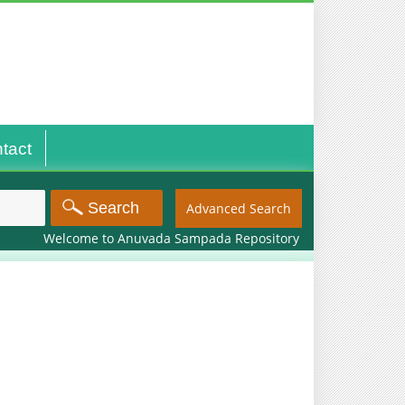
tact
Advanced Search
Welcome to Anuvada Sampada Repository