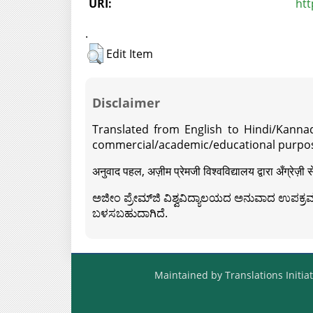
URI:
htt
.
Edit Item
Disclaimer
Translated from English to Hindi/Kannad
commercial/academic/educational purpos
अनुवाद पहल, अज़ीम प्रेमजी विश्वविद्यालय द्वारा अँग्रेज
ಅಜೀಂ ಪ್ರೇಮ್‍ಜಿ ವಿಶ್ವವಿದ್ಯಾಲಯದ ಅನುವಾದ ಉಪಕ್ರಮದ 
ಬಳಸಬಹುದಾಗಿದೆ.
Maintained by Translations Initiat