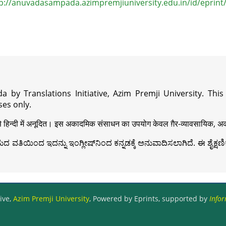
p://anuvadasampada.azimpremjiuniversity.edu.in/id/eprint
a by Translations Initiative, Azim Premji University. Thi
es only.
़ी से हिन्दी में अनूदित। इस अकादमिक संसाधन का उपयोग केवल ग़ैर-व्यावसायिक, अका
ವತಿಯಿಂದ ಇದನ್ನು ಇಂಗ್ಲೀಷ್‍ನಿಂದ ಕನ್ನಡಕ್ಕೆ ಅನುವಾದಿಸಲಾಗಿದೆ. ಈ ಶೈಕ್ಷಣಿಕ 
ive,
Azim Premji University
, Powered by Eprints, supported by
Infor