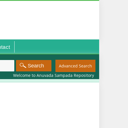
tact
Advanced Search
Welcome to Anuvada Sampada Repository