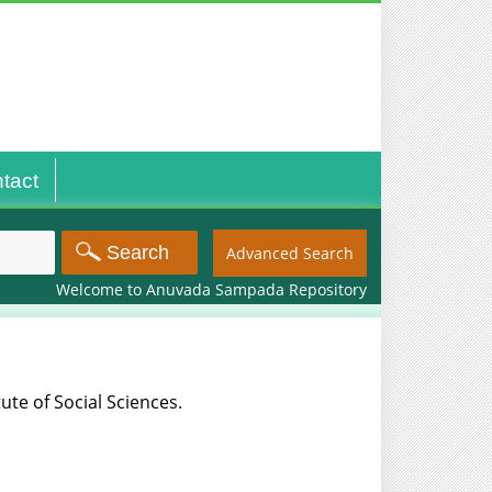
tact
Advanced Search
Welcome to Anuvada Sampada Repository
tute of Social Sciences.