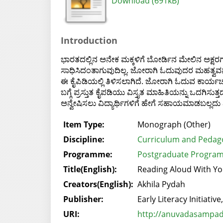
Download (691kB)
Introduction
ಭಾರತದಲ್ಲಿನ ಅನೇಕ ಮಕ್ಕಳಿಗೆ ಬೋರ್ಡಿನ ಮೇಲಿನ ಅಕ್
ಸಾಧಿಸಿದಂತಾಗುವುದಿಲ್ಲ. ಜೋರಾಗಿ ಓದುವುದರ ಮಹತ್ವವನ್ನ
ಈ ಕೈಪಿಡಿಯಲ್ಲಿ ತಿಳಿಸಲಾಗಿದೆ. ಜೋರಾಗಿ ಓದುವ ಕಾರ್
ಬಗ್ಗೆ ಪ್ರಸ್ತುತ ಕೈಪಡಿಯು ವಿಸ್ತೃತ ಮಾಹಿತಿಯನ್ನು ಒದ
ಅನ್ವೇಷಿಸಲು ವಿದ್ಯಾರ್ಥಿಗಳಿಗೆ ಹೇಗೆ ಸಹಾಯಮಾಡಬಲ್ಲದು ಎಂ
Item Type:
Monograph (Other)
Discipline:
Curriculum and Pedag
Programme:
Postgraduate Program
Title(English):
Reading Aloud With Yo
Creators(English):
Akhila Pydah
Publisher:
Early Literacy Initiative
URI:
http://anuvadasampada