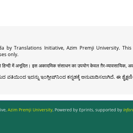
a by Translations Initiative, Azim Premji University. Thi
es only.
़ी से हिन्दी में अनूदित। इस अकादमिक संसाधन का उपयोग केवल ग़ैर-व्यावसायिक, अका
ವತಿಯಿಂದ ಇದನ್ನು ಇಂಗ್ಲೀಷ್‍ನಿಂದ ಕನ್ನಡಕ್ಕೆ ಅನುವಾದಿಸಲಾಗಿದೆ. ಈ ಶೈಕ್ಷಣಿಕ 
ive,
Azim Premji University
, Powered by Eprints, supported by
Infor