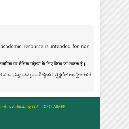
s academic resource is intended for non-
दमिक एवं शैक्षिक उद्देश्यों के लिए किया जा सकता है।
ಸಂಪನ್ಮೂಲವನ್ನು ವಾಣಿಜ್ಯೇತರ, ಶೈಕ್ಷಣಿಕ ಉದ್ದೇಶಗಳಿಗೆ
matics Publishing Ltd
|
DISCLAIMER