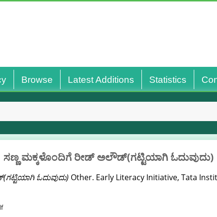
cy
Browse
Latest Additions
Statistics
Con
ಸಣ್ಣ ಮಕ್ಕಳೊಂದಿಗೆ ರೀಡ್ ಅಲೌಡ್(ಗಟ್ಟಿಯಾಗಿ ಓದುವುದು)
್(ಗಟ್ಟಿಯಾಗಿ ಓದುವುದು)
Other. Early Literacy Initiative, Tata Insti
f