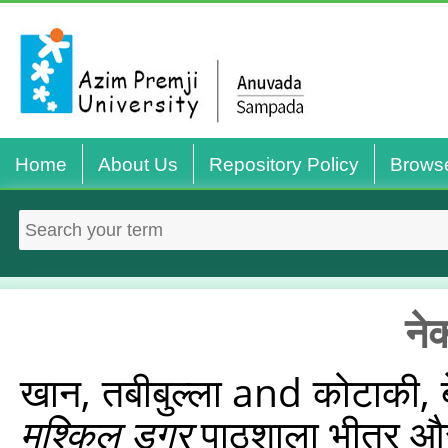
Home
About Us
Repository Policy
Brows
ने
खान, तबीबुल्‍ला
and
कोटाकी, ब
मुश्किल डगर
पाठशाला भीतर और