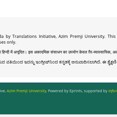
a by Translations Initiative, Azim Premji University. Thi
es only.
़ी से हिन्दी में अनूदित। इस अकादमिक संसाधन का उपयोग केवल ग़ैर-व्यावसायिक, अका
ವತಿಯಿಂದ ಇದನ್ನು ಇಂಗ್ಲೀಷ್‍ನಿಂದ ಕನ್ನಡಕ್ಕೆ ಅನುವಾದಿಸಲಾಗಿದೆ. ಈ ಶೈಕ್ಷಣಿಕ 
ive,
Azim Premji University
, Powered by Eprints, supported by
Infor