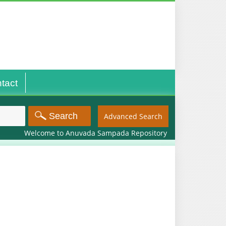
tact
Advanced Search
Welcome to Anuvada Sampada Repository