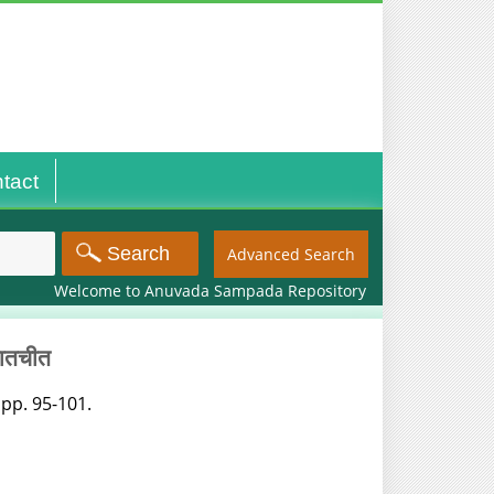
tact
Advanced Search
Welcome to Anuvada Sampada Repository
बातचीत
 pp. 95-101.